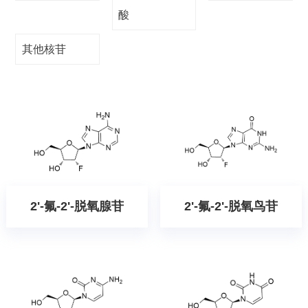
酸
其他核苷
2'-氟-2'-脱氧腺苷
2'-氟-2'-脱氧鸟苷