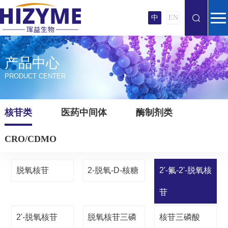
中
EN
产品中心
PRODUCT CENTER
核苷类
医药中间体
酶制剂类
CRO/CDMO
脱氧核苷
2-脱氧-D-核糖
2'-氟-2'-脱氧核
苷
2'-脱氧核苷
脱氧核苷三磷
核苷三磷酸