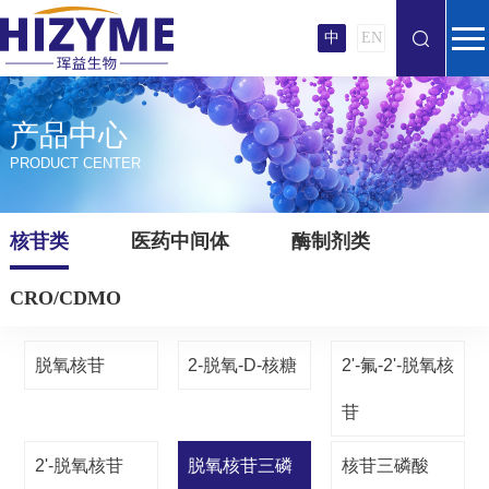
中
EN
产品中心
PRODUCT CENTER
核苷类
医药中间体
酶制剂类
CRO/CDMO
脱氧核苷
2-脱氧-D-核糖
2'-氟-2'-脱氧核
苷
2'-脱氧核苷
脱氧核苷三磷
核苷三磷酸