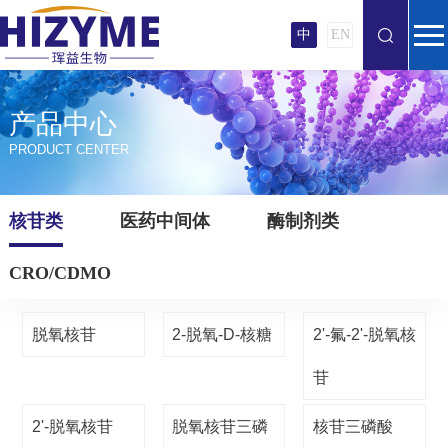
中
EN
产品中心
PRODUCT CENTER
核苷类
医药中间体
酶制剂类
CRO/CDMO
脱氧核苷
2-脱氧-D-核糖
2'-氟-2'-脱氧核
苷
2'-脱氧核苷
脱氧核苷三磷
核苷三磷酸