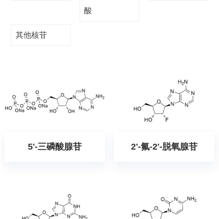
酸
其他核苷
5'-三磷酸腺苷
2'-氟-2'-脱氧腺苷